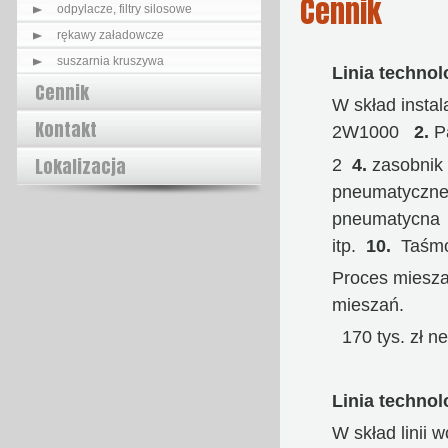
Cennik
odpylacze, filtry silosowe
rękawy załadowcze
suszarnia kruszywa
Linia techno
Cennik
W skład insta
Kontakt
2W1000
2.
P
Lokalizacja
2
4.
zasobnik
pneumatyczn
pneumatycna
itp.
10.
Taśmo
Proces miesza
mieszań.
170 tys. zł ne
Linia techno
W skład linii