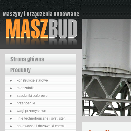
Maszyny i Urządzenia Budowlane
Strona główna
Produkty
konstrukcje stalowe
mieszalniki
zasobniki buforowe
przenośniki
wagi przemysłowe
linie technologiczne i syst. ster.
pakowaczki i dozowniki chemii