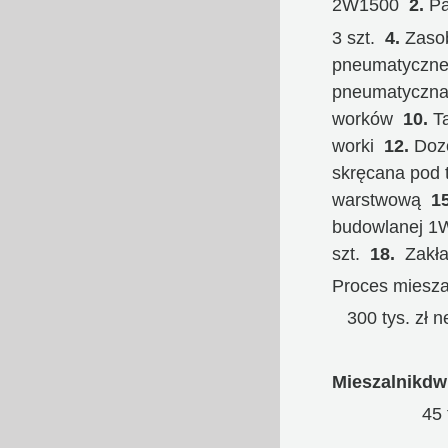
2W1500
2.
Pa
3 szt.
4.
Zasob
pneumatycz
pneumatyczna
worków
10.
T
worki
12.
Dozo
skręcana pod 
warstwową
15
budowlanej 
szt.
18.
Zakład
Proces miesza
300 tys. zł n
Mieszalnikd
45 