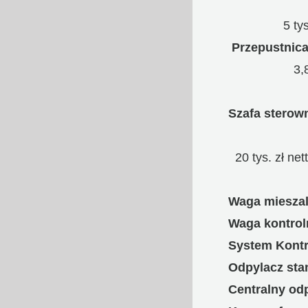
5 tys
Przepustnic
3,8 
Szafa sterow
20 tys. zł net
Waga m
Waga ko
System Kontr
Odpylacz st
Centralny od