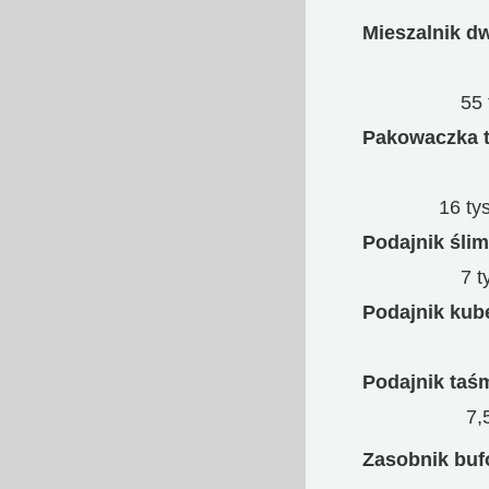
Mieszalnik 
55 t
Pakowaczka t
16 tys
Podajnik śli
7 ty
Podajnik kub
Podajnik taś
7,5 
Zasobnik buf