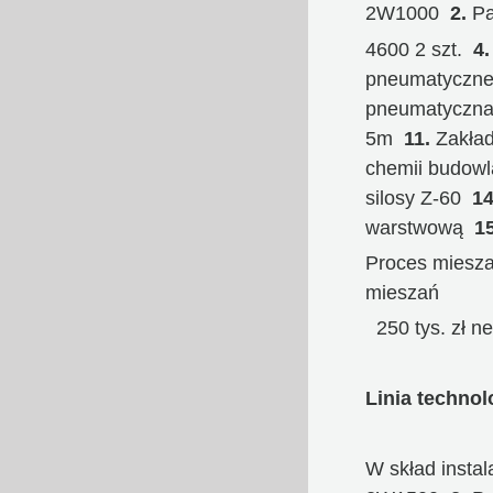
2W1000
2.
Pa
4600 2 szt.
4
pneumatycz
pneumatycz
5m
11.
Zakład
chemii budowl
silosy Z-60
14
warstwową
15
Proces miesza
mieszań
250 tys. zł ne
Linia technol
W skład instal